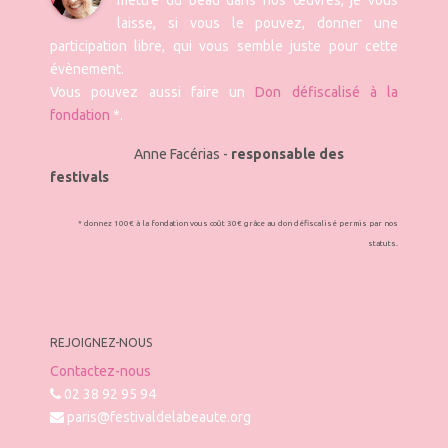
mettre du beau dans nos œuvres, je vous
laisse, si vous le pouvez, donner une
participation libre, qui vous semble juste pour cette
évènement.
Vous pouvez aussi faire un
Don défiscalisé à la
fondation
*.
Anne Facérias -
responsable des
festivals
* donnez 100€ à la fondation vous coût 30€ grâce au don défiscalisé permis par nos
statuts.
REJOIGNEZ-NOUS
Contactez-nous
02 38 92 95 94
paris@festivaldelabeaute.org