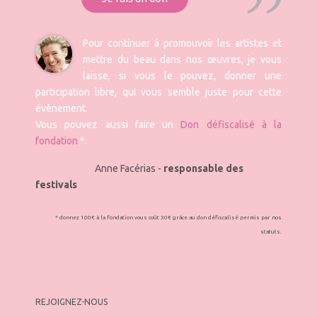
Pour continuer à promouvoir les artistes et
mettre du beau dans nos œuvres, je vous
laisse, si vous le pouvez, donner une
participation libre, qui vous semble juste pour cette
évènement.
Vous pouvez aussi faire un
Don défiscalisé à la
fondation
*.
Anne Facérias -
responsable des
festivals
* donnez 100€ à la fondation vous coût 30€ grâce au don défiscalisé permis par nos
statuts.
REJOIGNEZ-NOUS